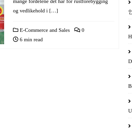
mange fordelene det har for rustforebygging
og vedlikehold i […]
E-Commerce and Sales
0
H
6 min read
D
B
U