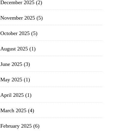
December 2025
(2)
November 2025
(5)
October 2025
(5)
August 2025
(1)
June 2025
(3)
May 2025
(1)
April 2025
(1)
March 2025
(4)
February 2025
(6)