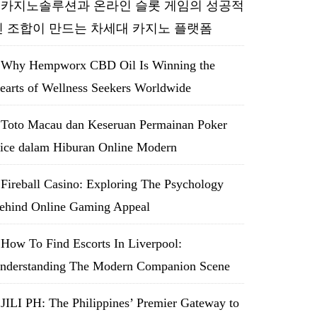
카지노솔루션과 온라인 슬롯 게임의 성공적
인 조합이 만드는 차세대 카지노 플랫폼
Why Hempworx CBD Oil Is Winning the
earts of Wellness Seekers Worldwide
Toto Macau dan Keseruan Permainan Poker
ice dalam Hiburan Online Modern
Fireball Casino: Exploring The Psychology
ehind Online Gaming Appeal
How To Find Escorts In Liverpool:
nderstanding The Modern Companion Scene
JILI PH: The Philippines’ Premier Gateway to