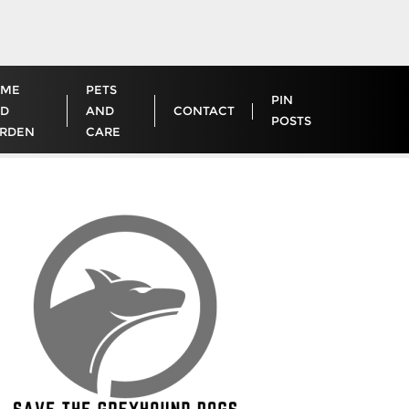
OME
PETS
PIN
D
AND
CONTACT
POSTS
RDEN
CARE