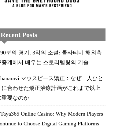
Recent Posts
90분의 경기, 3막의 소설: 콜라티비 해외축
구중계에서 배우는 스토리텔링의 기술
hanaravi マウスピース矯正：なぜ一人ひと
りに合わせた矯正治療計画がこれまで以上
に重要なのか
Taya365 Online Casino: Why Modern Players
ontinue to Choose Digital Gaming Platforms