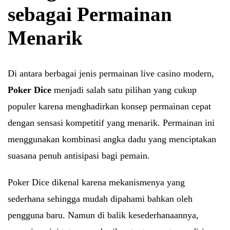
sebagai Permainan
Menarik
Di antara berbagai jenis permainan live casino modern,
Poker Dice
menjadi salah satu pilihan yang cukup
populer karena menghadirkan konsep permainan cepat
dengan sensasi kompetitif yang menarik. Permainan ini
menggunakan kombinasi angka dadu yang menciptakan
suasana penuh antisipasi bagi pemain.
Poker Dice dikenal karena mekanismenya yang
sederhana sehingga mudah dipahami bahkan oleh
pengguna baru. Namun di balik kesederhanaannya,