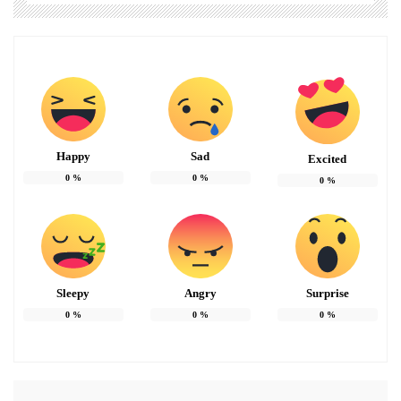
Happy
Sad
Excited
0
%
0
%
0
%
Sleepy
Angry
Surprise
0
%
0
%
0
%