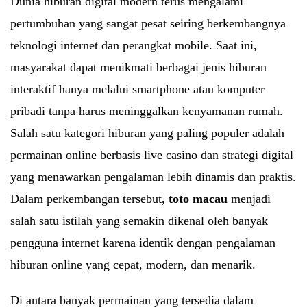
Dunia hiburan digital modern terus mengalami
pertumbuhan yang sangat pesat seiring berkembangnya
teknologi internet dan perangkat mobile. Saat ini,
masyarakat dapat menikmati berbagai jenis hiburan
interaktif hanya melalui smartphone atau komputer
pribadi tanpa harus meninggalkan kenyamanan rumah.
Salah satu kategori hiburan yang paling populer adalah
permainan online berbasis live casino dan strategi digital
yang menawarkan pengalaman lebih dinamis dan praktis.
Dalam perkembangan tersebut,
toto macau
menjadi
salah satu istilah yang semakin dikenal oleh banyak
pengguna internet karena identik dengan pengalaman
hiburan online yang cepat, modern, dan menarik.
Di antara banyak permainan yang tersedia dalam