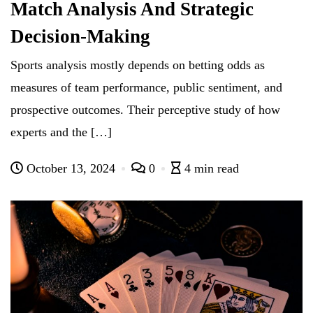
Match Analysis And Strategic
Decision-Making
Sports analysis mostly depends on betting odds as
measures of team performance, public sentiment, and
prospective outcomes. Their perceptive study of how
experts and the […]
October 13, 2024
0
4 min read