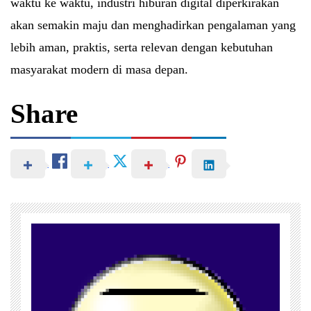
waktu ke waktu, industri hiburan digital diperkirakan
akan semakin maju dan menghadirkan pengalaman yang
lebih aman, praktis, serta relevan dengan kebutuhan
masyarakat modern di masa depan.
Share