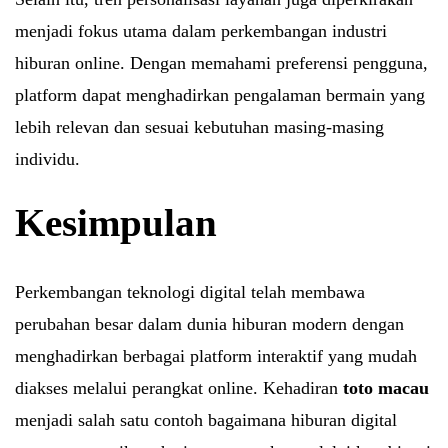
menjadi fokus utama dalam perkembangan industri
hiburan online. Dengan memahami preferensi pengguna,
platform dapat menghadirkan pengalaman bermain yang
lebih relevan dan sesuai kebutuhan masing-masing
individu.
Kesimpulan
Perkembangan teknologi digital telah membawa
perubahan besar dalam dunia hiburan modern dengan
menghadirkan berbagai platform interaktif yang mudah
diakses melalui perangkat online. Kehadiran
toto macau
menjadi salah satu contoh bagaimana hiburan digital