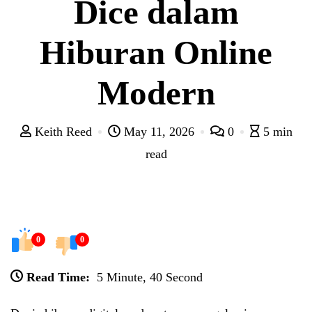
Dice dalam
Hiburan Online
Modern
Keith Reed
May 11, 2026
0
5 min
read
0
0
Read Time:
5 Minute, 40 Second