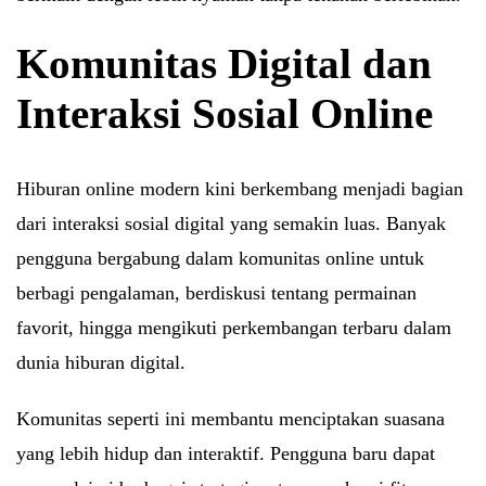
Komunitas Digital dan
Interaksi Sosial Online
Hiburan online modern kini berkembang menjadi bagian
dari interaksi sosial digital yang semakin luas. Banyak
pengguna bergabung dalam komunitas online untuk
berbagi pengalaman, berdiskusi tentang permainan
favorit, hingga mengikuti perkembangan terbaru dalam
dunia hiburan digital.
Komunitas seperti ini membantu menciptakan suasana
yang lebih hidup dan interaktif. Pengguna baru dapat