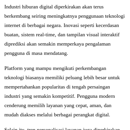
Industri hiburan digital diperkirakan akan terus
berkembang seiring meningkatnya penggunaan teknologi
internet di berbagai negara. Inovasi seperti kecerdasan
buatan, sistem real-time, dan tampilan visual interaktif
diprediksi akan semakin memperkaya pengalaman
pengguna di masa mendatang.
Platform yang mampu mengikuti perkembangan
teknologi biasanya memiliki peluang lebih besar untuk
mempertahankan popularitas di tengah persaingan
industri yang semakin kompetitif. Pengguna modern
cenderung memilih layanan yang cepat, aman, dan
mudah diakses melalui berbagai perangkat digital.
Selain itu, tren personalisasi layanan juga diperkirakan