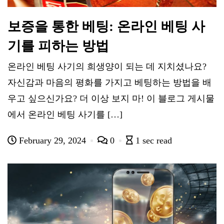
보증을 통한 베팅: 온라인 베팅 사
기를 피하는 방법
온라인 베팅 사기의 희생양이 되는 데 지치셨나요?
자신감과 마음의 평화를 가지고 베팅하는 방법을 배
우고 싶으신가요? 더 이상 보지 마! 이 블로그 게시물
에서 온라인 베팅 사기를 […]
February 29, 2024
0
1 sec read