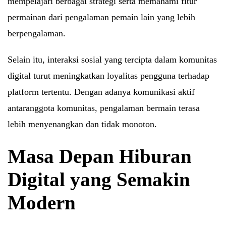
mempelajari berbagai strategi serta memahami fitur
permainan dari pengalaman pemain lain yang lebih
berpengalaman.
Selain itu, interaksi sosial yang tercipta dalam komunitas
digital turut meningkatkan loyalitas pengguna terhadap
platform tertentu. Dengan adanya komunikasi aktif
antaranggota komunitas, pengalaman bermain terasa
lebih menyenangkan dan tidak monoton.
Masa Depan Hiburan
Digital yang Semakin
Modern