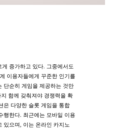
르게 증가하고 있다. 그중에서도
세계 이용자들에게 꾸준한 인기를
는 단순히 게임을 제공하는 것만
까지 함께 갖춰져야 경쟁력을 확
션은 다양한 슬롯 게임을 통합
수행한다. 최근에는 모바일 이용
 있으며, 이는 온라인 카지노