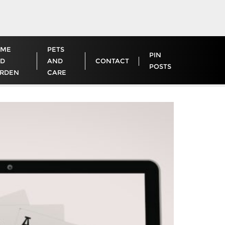
OME
PETS
PIN
D
AND
CONTACT
POSTS
RDEN
CARE