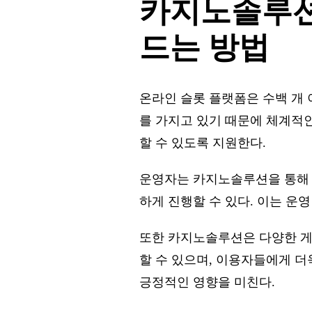
카지노솔루션
드는 방법
온라인 슬롯 플랫폼은 수백 개 
를 가지고 있기 때문에 체계적
할 수 있도록 지원한다.
운영자는 카지노솔루션을 통해 게
하게 진행할 수 있다. 이는 운
또한 카지노솔루션은 다양한 게
할 수 있으며, 이용자들에게 더
긍정적인 영향을 미친다.