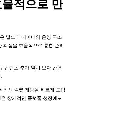
효율적으로 만
임은 별도의 데이터와 운영 구조
한 과정을 효율적으로 통합 관리
규 콘텐츠 추가 역시 보다 간편
.
 최신 슬롯 게임을 빠르게 도입
연성은 장기적인 플랫폼 성장에도