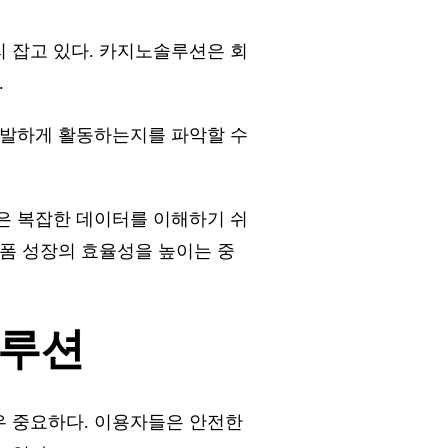
 잡고 있다. 카지노솔루션은 회
.
활발하게 활동하는지를 파악할 수
은 복잡한 데이터를 이해하기 쉬
랫폼 성장의 효율성을 높이는 중
솔루션
우 중요하다. 이용자들은 안전한