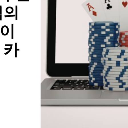
임의
합이
 카