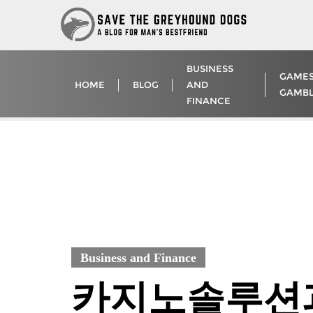
Skip
to
content
BUSINESS
GAMES
HOME
BLOG
AND
GAMBL
FINANCE
Business and Finance
카지노솔루션