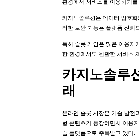
환경에서 서비스를 이용하기를 
카지노솔루션은 데이터 암호화와 
러한 보안 기능은 플랫폼 신뢰도
특히 슬롯 게임은 많은 이용자
한 환경에서도 원활한 서비스 
카지노솔루션
래
온라인 슬롯 시장은 기술 발전과
형 콘텐츠가 등장하면서 이용자
술 플랫폼으로 주목받고 있다.